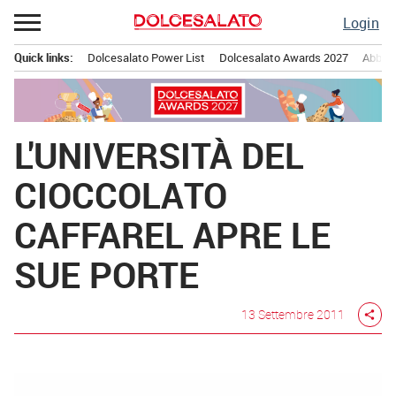
Passa
Login
al
contenuto
Quick links:
Dolcesalato Power List
Dolcesalato Awards 2027
Abbona
Menu principale
L'UNIVERSITÀ DEL
CIOCCOLATO
CAFFAREL APRE LE
SUE PORTE
13 Settembre 2011
share