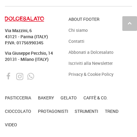
ABOUT FOOTER
keyboard_arrow_up
Chi siamo
Via Mazzini, 6
43121 - Parma (ITALY)
Contatti
P.IVA: 01756990345
Abbonati a Dolcesalato
Via Giuseppe Pecchio, 14
20131 - Milano (ITALY)
Iscriviti alla Newsletter
Privacy & Cookie Policy
PASTICCERIA
BAKERY
GELATO
CAFFÈ & CO.
CIOCCOLATO
PROTAGONISTI
STRUMENTI
TREND
VIDEO