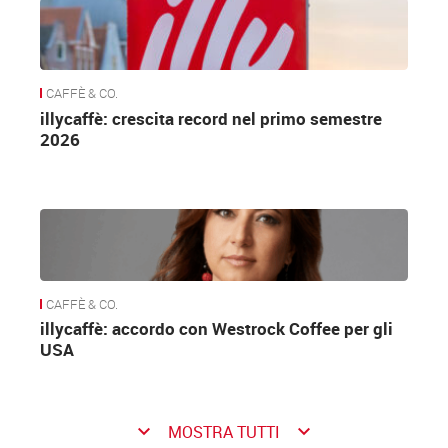
CAFFÈ & CO.
illycaffè: crescita record nel primo semestre
2026
CAFFÈ & CO.
illycaffè: accordo con Westrock Coffee per gli
USA
keyboard_arrow_down
keyboard_arrow_down
MOSTRA TUTTI