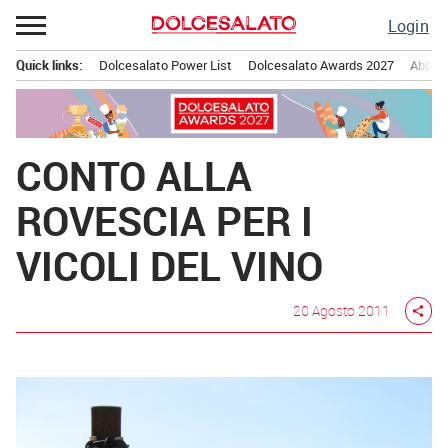
Passa
Login
al
contenuto
Quick links:
Dolcesalato Power List
Dolcesalato Awards 2027
Abbona
Menu principale
CONTO ALLA
ROVESCIA PER I
VICOLI DEL VINO
20 Agosto 2011
share