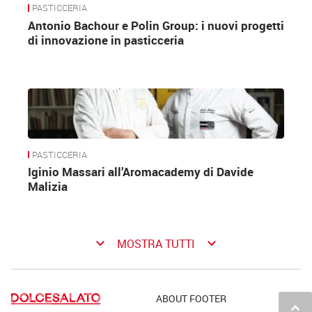
PASTICCERIA
Antonio Bachour e Polin Group: i nuovi progetti
di innovazione in pasticceria
PASTICCERIA
Iginio Massari all’Aromacademy di Davide
Malizia
keyboard_arrow_down
keyboard_arrow_down
MOSTRA TUTTI
ABOUT FOOTER
keyboard_arrow_up