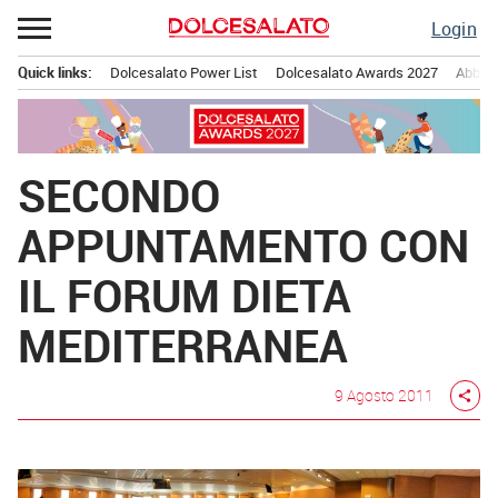
Passa
Login
al
contenuto
Quick links:
Dolcesalato Power List
Dolcesalato Awards 2027
Abbona
Menu principale
SECONDO
APPUNTAMENTO CON
IL FORUM DIETA
MEDITERRANEA
9 Agosto 2011
share