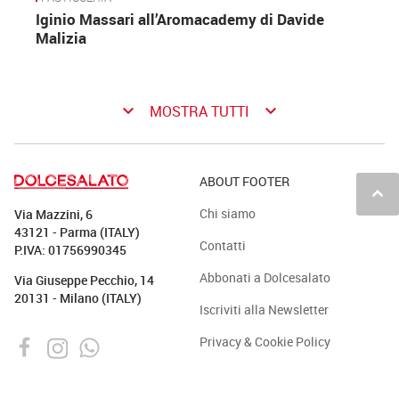
Iginio Massari all’Aromacademy di Davide
Malizia
keyboard_arrow_down
keyboard_arrow_down
MOSTRA TUTTI
ABOUT FOOTER
keyboard_arrow_up
Chi siamo
Via Mazzini, 6
43121 - Parma (ITALY)
Contatti
P.IVA: 01756990345
Abbonati a Dolcesalato
Via Giuseppe Pecchio, 14
20131 - Milano (ITALY)
Iscriviti alla Newsletter
Privacy & Cookie Policy