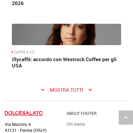
2026
CAFFÈ & CO.
illycaffè: accordo con Westrock Coffee per gli
USA
keyboard_arrow_down
keyboard_arrow_down
MOSTRA TUTTI
ABOUT FOOTER
keyboard_arrow_up
Chi siamo
Via Mazzini, 6
43121 - Parma (ITALY)