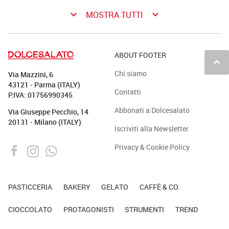
keyboard_arrow_down
keyboard_arrow_down
MOSTRA TUTTI
ABOUT FOOTER
keyboard_arrow_up
Chi siamo
Via Mazzini, 6
43121 - Parma (ITALY)
Contatti
P.IVA: 01756990345
Abbonati a Dolcesalato
Via Giuseppe Pecchio, 14
20131 - Milano (ITALY)
Iscriviti alla Newsletter
Privacy & Cookie Policy
PASTICCERIA
BAKERY
GELATO
CAFFÈ & CO.
CIOCCOLATO
PROTAGONISTI
STRUMENTI
TREND