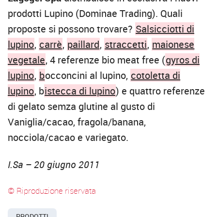
prodotti Lupino (Dominae Trading). Quali
proposte si possono trovare?
Salsicciotti di
lupino
,
carrè
,
paillard
,
straccetti
,
maionese
vegetale
, 4 referenze bio meat free (
gyros di
lupino
,
b
occoncini al lupino,
cotoletta di
lupino
, b
istecca di lupino
) e quattro referenze
di gelato semza glutine al gusto di
Vaniglia/cacao, fragola/banana,
nocciola/cacao e variegato.
I.Sa – 20 giugno 2011
© Riproduzione riservata
PRODOTTI