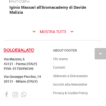
PASTICCERIA
Iginio Massari all’Aromacademy di Davide
Malizia
keyboard_arrow_down
keyboard_arrow_down
MOSTRA TUTTI
ABOUT FOOTER
keyboard_arrow_up
Chi siamo
Via Mazzini, 6
43121 - Parma (ITALY)
Contatti
P.IVA: 01756990345
Abbonati a Dolcesalato
Via Giuseppe Pecchio, 14
20131 - Milano (ITALY)
Iscriviti alla Newsletter
Privacy & Cookie Policy