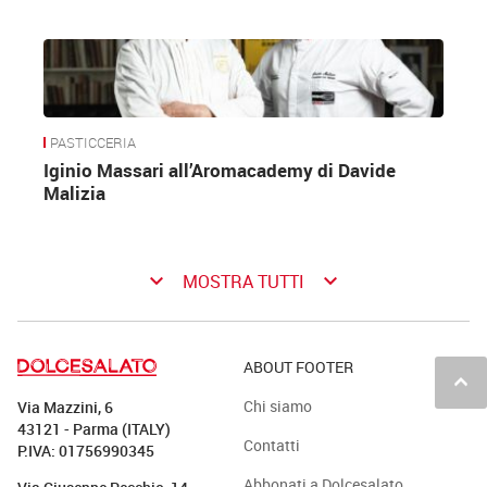
PASTICCERIA
Iginio Massari all’Aromacademy di Davide
Malizia
keyboard_arrow_down
keyboard_arrow_down
MOSTRA TUTTI
ABOUT FOOTER
keyboard_arrow_up
Chi siamo
Via Mazzini, 6
43121 - Parma (ITALY)
Contatti
P.IVA: 01756990345
Abbonati a Dolcesalato