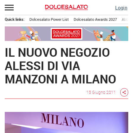
Passa
Login
al
contenuto
Quick links:
Dolcesalato Power List
Dolcesalato Awards 2027
Abbona
Menu principale
IL NUOVO NEGOZIO
ALESSI DI VIA
MANZONI A MILANO
15 Giugno 2011
share