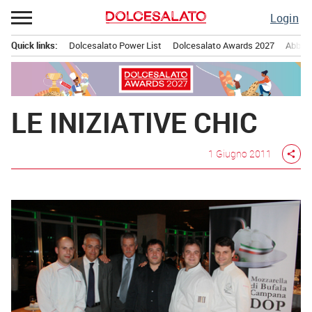
Passa
Login
al
contenuto
Quick links:
Dolcesalato Power List
Dolcesalato Awards 2027
Abbona
Menu principale
LE INIZIATIVE CHIC
1 Giugno 2011
share