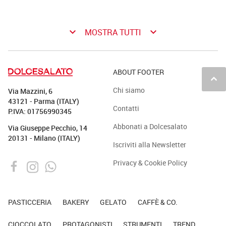
keyboard_arrow_down
keyboard_arrow_down
MOSTRA TUTTI
ABOUT FOOTER
keyboard_arrow_up
Chi siamo
Via Mazzini, 6
43121 - Parma (ITALY)
Contatti
P.IVA: 01756990345
Abbonati a Dolcesalato
Via Giuseppe Pecchio, 14
20131 - Milano (ITALY)
Iscriviti alla Newsletter
Privacy & Cookie Policy
PASTICCERIA
BAKERY
GELATO
CAFFÈ & CO.
CIOCCOLATO
PROTAGONISTI
STRUMENTI
TREND