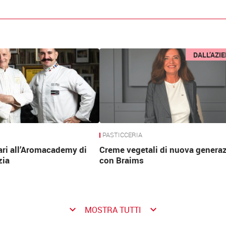
DALL’AZI
PASTICCERIA
ari all’Aromacademy di
Creme vegetali di nuova genera
zia
con Braims
keyboard_arrow_down
keyboard_arrow_down
MOSTRA TUTTI