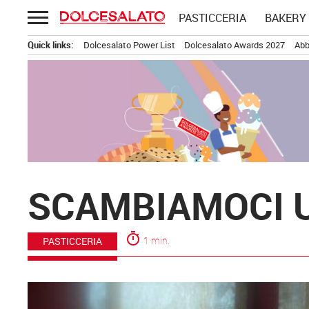
Passa
PASTICCERIA
BAKERY
al
contenuto
Quick links:
Dolcesalato Power List
Dolcesalato Awards 2027
Abb
SCAMBIAMOCI U
timer
1 min.
PASTICCERIA