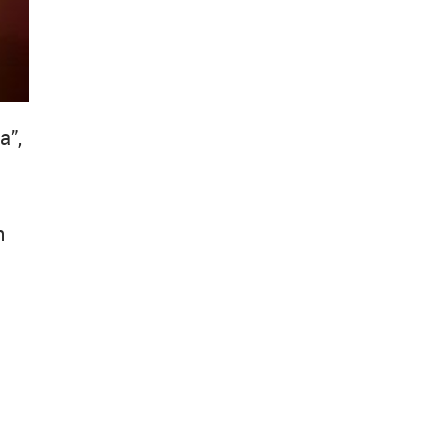
a”,
n