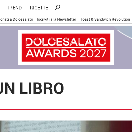
Ricerca
search
TREND
RICETTE
per:
onati a Dolcesalato
Iscriviti alla Newsletter
Toast & Sandwich Revolution
N LIBRO