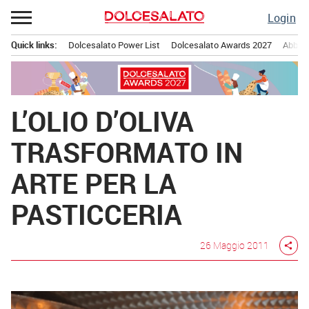
Passa
Login
al
contenuto
Quick links:
Dolcesalato Power List
Dolcesalato Awards 2027
Abbona
Menu principale
L’OLIO D’OLIVA
TRASFORMATO IN
ARTE PER LA
PASTICCERIA
26 Maggio 2011
share