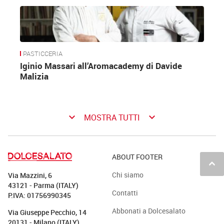
PASTICCERIA
Iginio Massari all’Aromacademy di Davide
Malizia
keyboard_arrow_down
keyboard_arrow_down
MOSTRA TUTTI
ABOUT FOOTER
keyboard_arrow_up
Chi siamo
Via Mazzini, 6
43121 - Parma (ITALY)
Contatti
P.IVA: 01756990345
Abbonati a Dolcesalato
Via Giuseppe Pecchio, 14
20131 - Milano (ITALY)