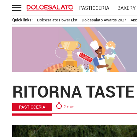
Passa
PASTICCERIA
BAKERY
al
contenuto
Quick links:
Dolcesalato Power List
Dolcesalato Awards 2027
Abb
RITORNA TASTE
timer
2 min.
PASTICCERIA