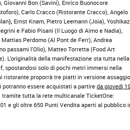
), Giovanni Bon (Savini), Enrico Buonocore
stoforo), Carlo Cracco (Ristorante Cracco), Angelo
ilan
),
Ernst Knam, Pietro Leemann (Joia), Yoshika
rini e Fabio Pisani (Il Luogo di Aimo e Nadia),
, Mattias Perdomo (Al Pont de Ferr), Andrea
no passami l’Olio), Matteo Torretta (Food Art
. L’originalità della manifestazione sta tutta nella
ef, spostandosi solo di pochi metri immersi nella
i ristorante proporrà tre piatti in versione assaggi
tti potranno essere acquistati a partire
da giovedì 1
 tramite tutta la rete multicanale TicketOne:
1 e gli oltre 650 Punti Vendita aperti al pubblico i