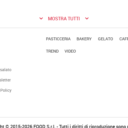
keyboard_arrow_down
keyboard_arrow_down
MOSTRA TUTTI
PASTICCERIA
BAKERY
GELATO
CAFF
TREND
VIDEO
salato
sletter
 Policy
t © 2015-2026 FOOD S.r.l. - Tutti i diritti di riproduzione sono 