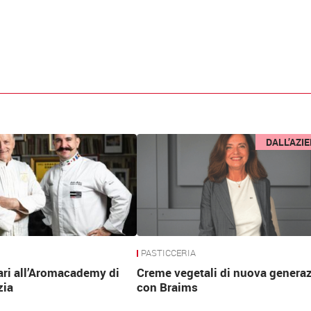
DALL’AZI
PASTICCERIA
ari all’Aromacademy di
Creme vegetali di nuova genera
zia
con Braims