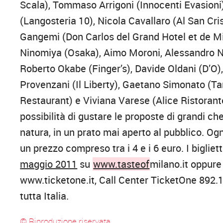
Scala), Tommaso Arrigoni (Innocenti Evasioni
(Langosteria 10), Nicola Cavallaro (Al San Cri
Gangemi (Don Carlos del Grand Hotel et de M
Ninomiya (Osaka), Aimo Moroni, Alessandro Neg
Roberto Okabe (Finger’s), Davide Oldani (D’O)
Provenzani (Il Liberty), Gaetano Simonato (Ta
Restaurant) e Viviana Varese (Alice Ristorante)
possibilità di gustare le proposte di grandi ch
natura, in un prato mai aperto al pubblico. Ogn
un prezzo compreso tra i 4 e i 6 euro. I biglie
maggio 2011
su
www.tasteof
milano.it oppure
www.ticketone.it, Call Center TicketOne 892.10
tutta Italia.
© Riproduzione riservata