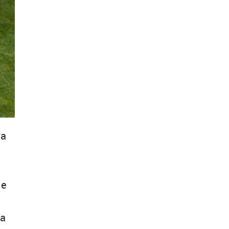
va
 e
la