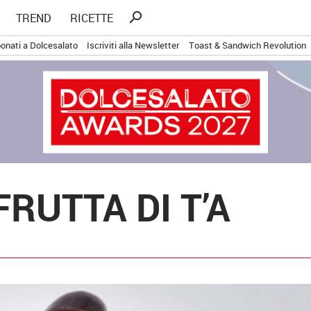
Ricerca
search
TREND
RICETTE
per:
onati a Dolcesalato
Iscriviti alla Newsletter
Toast & Sandwich Revolution
RUTTA DI T’A