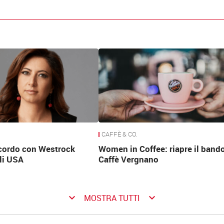
CAFFÈ & CO.
ccordo con Westrock
Women in Coffee: riapre il bando
li USA
Caffè Vergnano
keyboard_arrow_down
keyboard_arrow_down
MOSTRA TUTTI