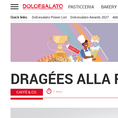
Passa
PASTICCERIA
BAKERY
al
contenuto
Quick links:
Dolcesalato Power List
Dolcesalato Awards 2027
Abb
DRAGÉES ALLA F
timer
1 min.
CAFFÈ & CO.