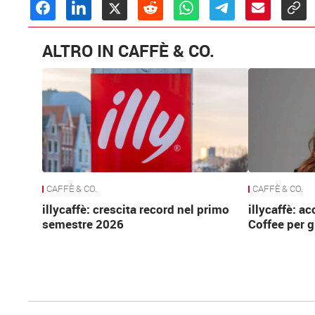
ALTRO IN CAFFÈ & CO.
CAFFÈ & CO.
CAFFÈ & CO.
illycaffè: crescita record nel primo
illycaffè: a
semestre 2026
Coffee per g