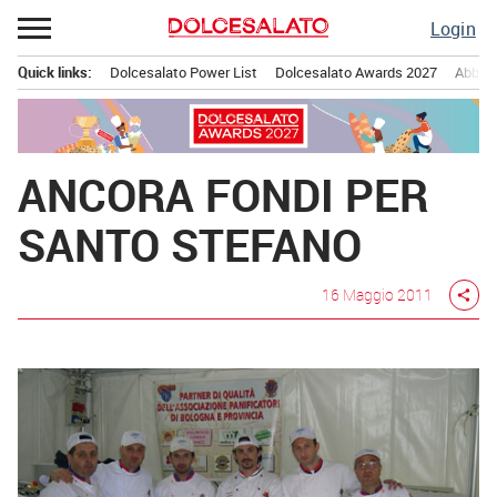
Passa
Login
al
contenuto
Quick links:
Dolcesalato Power List
Dolcesalato Awards 2027
Abbona
Menu principale
ANCORA FONDI PER
SANTO STEFANO
16 Maggio 2011
share