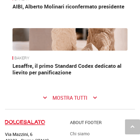
AIBI, Alberto Molinari riconfermato presidente
BAKERY
Lesaffre, il primo Standard Codex dedicato al
lievito per panificazione
keyboard_arrow_down
keyboard_arrow_down
MOSTRA TUTTI
ABOUT FOOTER
keyboard_arrow_up
Chi siamo
Via Mazzini, 6