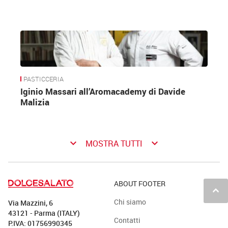
PASTICCERIA
Iginio Massari all’Aromacademy di Davide
Malizia
keyboard_arrow_down
keyboard_arrow_down
MOSTRA TUTTI
ABOUT FOOTER
keyboard_arrow_up
Chi siamo
Via Mazzini, 6
43121 - Parma (ITALY)
Contatti
P.IVA: 01756990345