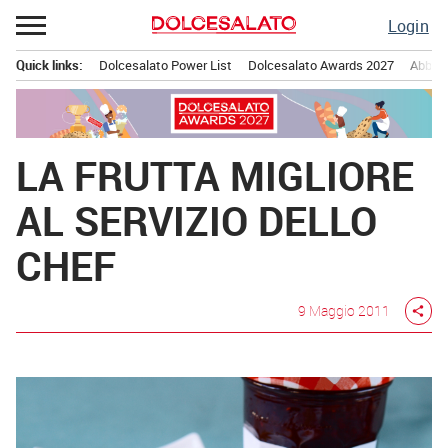
Passa
Login
al
contenuto
Quick links:
Dolcesalato Power List
Dolcesalato Awards 2027
Abbona
Menu principale
LA FRUTTA MIGLIORE
AL SERVIZIO DELLO
CHEF
9 Maggio 2011
share