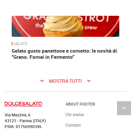
GELATO
Gelato gusto panettone e cornetto: le novità di
“Grano. Fornai in Fermento”
keyboard_arrow_down
keyboard_arrow_down
MOSTRA TUTTI
ABOUT FOOTER
keyboard_arrow_up
Chi siamo
Via Mazzini, 6
43121 - Parma (ITALY)
Contatti
P.IVA: 01756990345