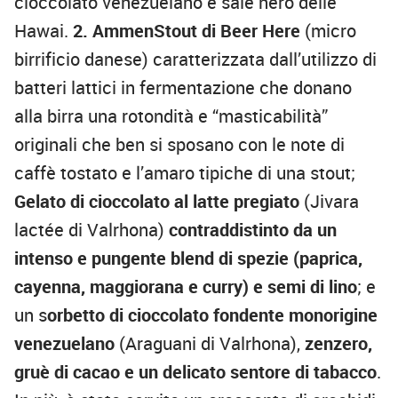
cioccolato venezuelano e sale nero delle
Hawai.
2. AmmenStout di Beer Here
(micro
birrificio danese) caratterizzata dall’utilizzo di
batteri lattici in fermentazione che donano
alla birra una rotondità e “masticabilità”
originali che ben si sposano con le note di
caffè tostato e l’amaro tipiche di una stout;
Gelato di cioccolato al latte pregiato
(Jivara
lactée di Valrhona)
contraddistinto da un
intenso e pungente blend di spezie (paprica,
cayenna, maggiorana e curry) e semi di lino
; e
un s
orbetto di cioccolato fondente monorigine
venezuelano
(Araguani di Valrhona),
zenzero,
gruè di cacao e un delicato sentore di tabacco
.