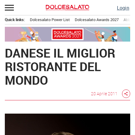
Passa
Login
al
contenuto
Quick links:
Dolcesalato Power List
Dolcesalato Awards 2027
Abbona
Menu principale
DANESE IL MIGLIOR
RISTORANTE DEL
MONDO
20 Aprile 2011
share