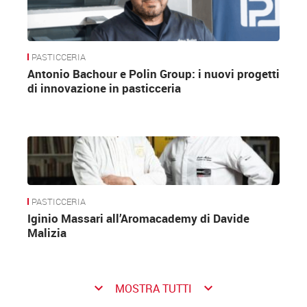
PASTICCERIA
Antonio Bachour e Polin Group: i nuovi progetti
di innovazione in pasticceria
PASTICCERIA
Iginio Massari all’Aromacademy di Davide
Malizia
keyboard_arrow_down
keyboard_arrow_down
MOSTRA TUTTI