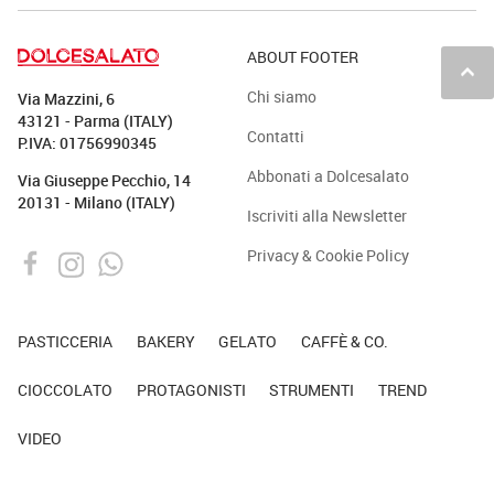
ABOUT FOOTER
keyboard_arrow_up
Chi siamo
Via Mazzini, 6
43121 - Parma (ITALY)
Contatti
P.IVA: 01756990345
Abbonati a Dolcesalato
Via Giuseppe Pecchio, 14
20131 - Milano (ITALY)
Iscriviti alla Newsletter
Privacy & Cookie Policy
PASTICCERIA
BAKERY
GELATO
CAFFÈ & CO.
CIOCCOLATO
PROTAGONISTI
STRUMENTI
TREND
VIDEO