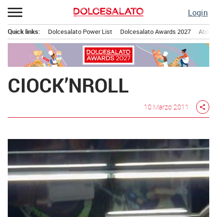
Passa
Login
al
contenuto
Quick links:
Dolcesalato Power List
Dolcesalato Awards 2027
Abbona
Menu principale
CIOCK’NROLL
10 Marzo 2011
share