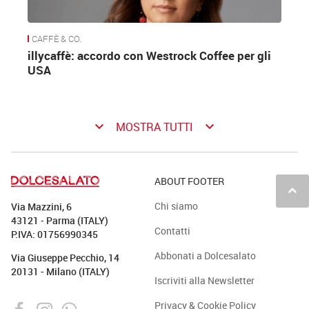
CAFFÈ & CO.
illycaffè: accordo con Westrock Coffee per gli
USA
keyboard_arrow_down
keyboard_arrow_down
MOSTRA TUTTI
ABOUT FOOTER
keyboard_arrow_up
Chi siamo
Via Mazzini, 6
43121 - Parma (ITALY)
Contatti
P.IVA: 01756990345
Abbonati a Dolcesalato
Via Giuseppe Pecchio, 14
20131 - Milano (ITALY)
Iscriviti alla Newsletter
Privacy & Cookie Policy