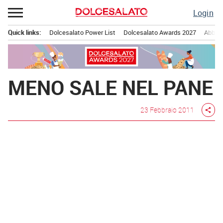
Passa
Login
al
contenuto
Quick links:
Dolcesalato Power List
Dolcesalato Awards 2027
Abbona
Menu principale
MENO SALE NEL PANE
23 Febbraio 2011
share