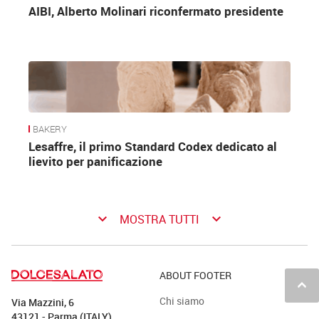
AIBI, Alberto Molinari riconfermato presidente
BAKERY
Lesaffre, il primo Standard Codex dedicato al
lievito per panificazione
keyboard_arrow_down
keyboard_arrow_down
MOSTRA TUTTI
ABOUT FOOTER
keyboard_arrow_up
Chi siamo
Via Mazzini, 6
43121 - Parma (ITALY)