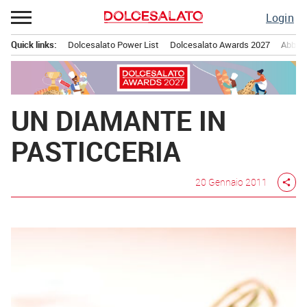
Passa
Login
al
contenuto
Quick links:
Dolcesalato Power List
Dolcesalato Awards 2027
Abbona
Menu principale
UN DIAMANTE IN
PASTICCERIA
20 Gennaio 2011
share