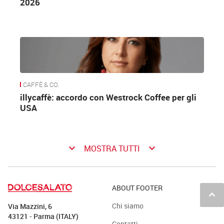
2026
CAFFÈ & CO.
illycaffè: accordo con Westrock Coffee per gli
USA
keyboard_arrow_down
keyboard_arrow_down
MOSTRA TUTTI
ABOUT FOOTER
keyboard_arrow_up
Chi siamo
Via Mazzini, 6
43121 - Parma (ITALY)
Contatti