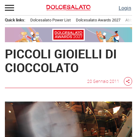
Passa
Login
al
contenuto
Quick links:
Dolcesalato Power List
Dolcesalato Awards 2027
Abbona
Menu principale
PICCOLI GIOIELLI DI
CIOCCOLATO
20 Gennaio 2011
share