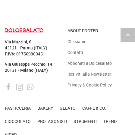
ABOUT FOOTER
keyboard_arrow_up
Chi siamo
Via Mazzini, 6
43121 - Parma (ITALY)
Contatti
P.IVA: 01756990345
Abbonati a Dolcesalato
Via Giuseppe Pecchio, 14
20131 - Milano (ITALY)
Iscriviti alla Newsletter
Privacy & Cookie Policy
PASTICCERIA
BAKERY
GELATO
CAFFÈ & CO.
CIOCCOLATO
PROTAGONISTI
STRUMENTI
TREND
VIDEO