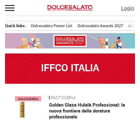
Passa
Login
al
contenuto
Quick links:
Dolcesalato Power List
Dolcesalato Awards 2027
Abbona
Menu principale
IFFCO ITALIA
PASTICCERIA
News
DALL’AZIENDA
Golden Glaze Hulalà Professional: la
nuova frontiera della doratura
professionale