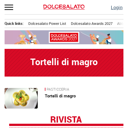
Passa
Login
al
contenuto
Quick links:
Dolcesalato Power List
Dolcesalato Awards 2027
Abbona
Menu principale
Tortelli di magro
PASTICCERIA
News
Tortelli di magro
RIVISTA