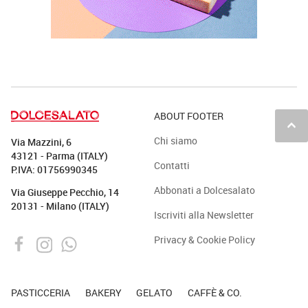
ABOUT FOOTER
keyboard_arrow_up
Chi siamo
Via Mazzini, 6
43121 - Parma (ITALY)
Contatti
P.IVA: 01756990345
Abbonati a Dolcesalato
Via Giuseppe Pecchio, 14
20131 - Milano (ITALY)
Iscriviti alla Newsletter
Privacy & Cookie Policy
PASTICCERIA
BAKERY
GELATO
CAFFÈ & CO.