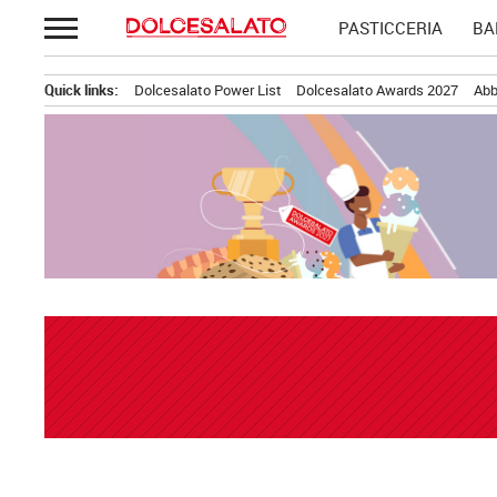
Passa
PASTICCERIA
BA
al
contenuto
Quick links:
Dolcesalato Power List
Dolcesalato Awards 2027
Abb