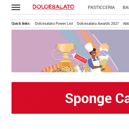
Passa
PASTICCERIA
BA
al
contenuto
Quick links:
Dolcesalato Power List
Dolcesalato Awards 2027
Abb
Sponge Ca