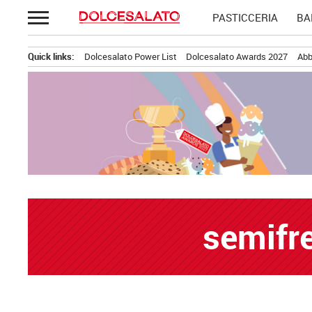
Passa
PASTICCERIA
BA
al
contenuto
Quick links:
Dolcesalato Power List
Dolcesalato Awards 2027
Abb
semifr