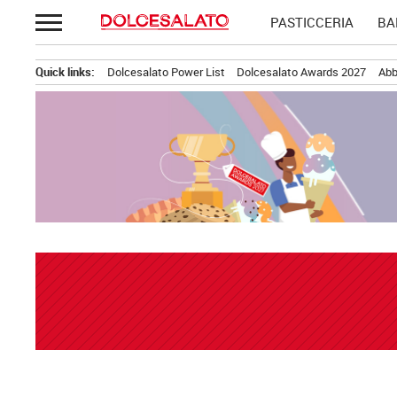
Passa
PASTICCERIA
BA
al
contenuto
Quick links:
Dolcesalato Power List
Dolcesalato Awards 2027
Abb