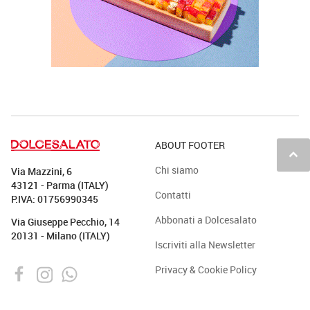
ABOUT FOOTER
keyboard_arrow_up
Chi siamo
Via Mazzini, 6
43121 - Parma (ITALY)
Contatti
P.IVA: 01756990345
Abbonati a Dolcesalato
Via Giuseppe Pecchio, 14
20131 - Milano (ITALY)
Iscriviti alla Newsletter
Privacy & Cookie Policy