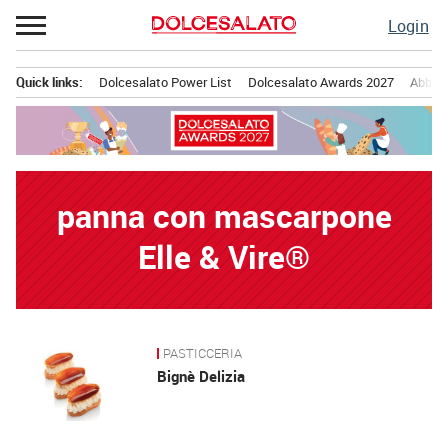
Passa
Login
al
contenuto
Quick links:
Dolcesalato Power List
Dolcesalato Awards 2027
Abbona
Menu principale
panna con mascarpone
Elle & Vire®
PASTICCERIA
News
Bignè Delizia