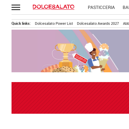
Passa
PASTICCERIA
BA
al
contenuto
Quick links:
Dolcesalato Power List
Dolcesalato Awards 2027
Abb