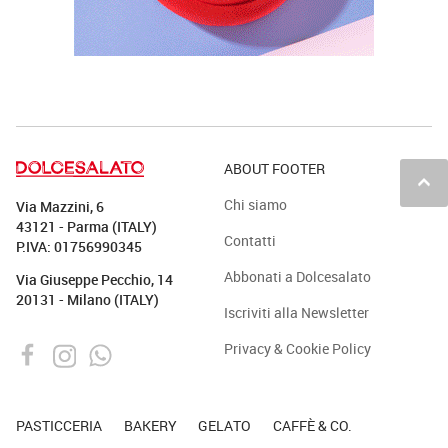
ABOUT FOOTER
keyboard_arrow_up
Chi siamo
Via Mazzini, 6
43121 - Parma (ITALY)
Contatti
P.IVA: 01756990345
Abbonati a Dolcesalato
Via Giuseppe Pecchio, 14
20131 - Milano (ITALY)
Iscriviti alla Newsletter
Privacy & Cookie Policy
PASTICCERIA
BAKERY
GELATO
CAFFÈ & CO.