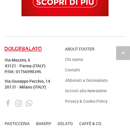
ABOUT FOOTER
keyboard_arrow_up
Chi siamo
Via Mazzini, 6
43121 - Parma (ITALY)
Contatti
P.IVA: 01756990345
Abbonati a Dolcesalato
Via Giuseppe Pecchio, 14
20131 - Milano (ITALY)
Iscriviti alla Newsletter
Privacy & Cookie Policy
PASTICCERIA
BAKERY
GELATO
CAFFÈ & CO.