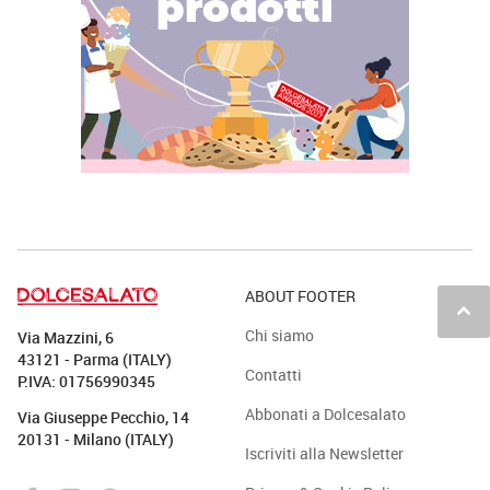
ABOUT FOOTER
keyboard_arrow_up
Chi siamo
Via Mazzini, 6
43121 - Parma (ITALY)
Contatti
P.IVA: 01756990345
Abbonati a Dolcesalato
Via Giuseppe Pecchio, 14
20131 - Milano (ITALY)
Iscriviti alla Newsletter