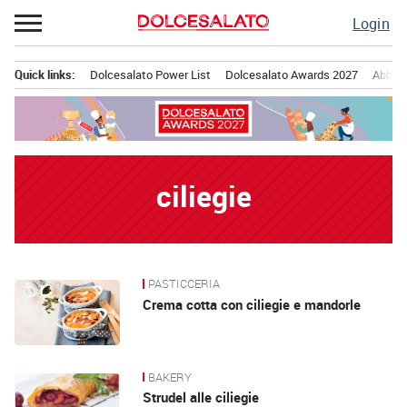
Passa
Login
al
contenuto
Quick links:
Dolcesalato Power List
Dolcesalato Awards 2027
Abbona
Menu principale
ciliegie
PASTICCERIA
News
Crema cotta con ciliegie e mandorle
BAKERY
Strudel alle ciliegie