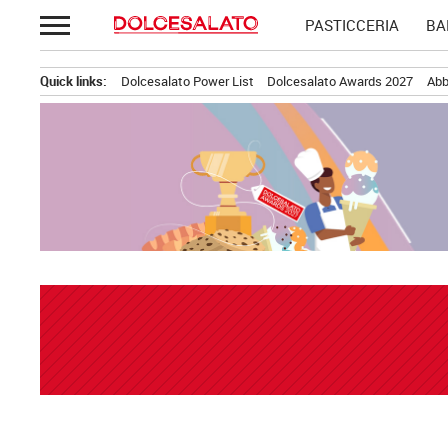
Passa
PASTICCERIA
BA
al
contenuto
Quick links:
Dolcesalato Power List
Dolcesalato Awards 2027
Abb