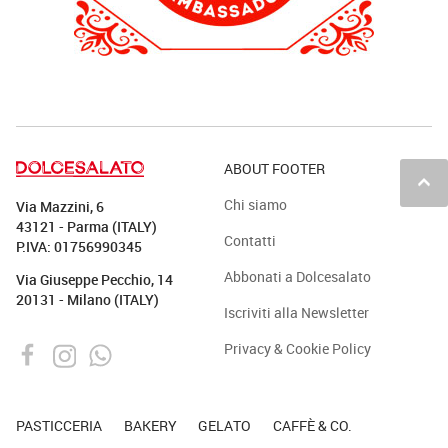
ABOUT FOOTER
keyboard_arrow_up
Chi siamo
Via Mazzini, 6
43121 - Parma (ITALY)
Contatti
P.IVA: 01756990345
Abbonati a Dolcesalato
Via Giuseppe Pecchio, 14
20131 - Milano (ITALY)
Iscriviti alla Newsletter
Privacy & Cookie Policy
PASTICCERIA
BAKERY
GELATO
CAFFÈ & CO.