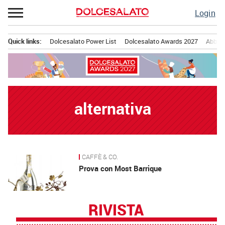
Passa
Login
al
contenuto
Quick links:
Dolcesalato Power List
Dolcesalato Awards 2027
Abbona
Menu principale
alternativa
CAFFÈ & CO.
News
Prova con Most Barrique
RIVISTA