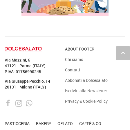
ABOUT FOOTER
keyboard_arrow_up
Chi siamo
Via Mazzini, 6
43121 - Parma (ITALY)
Contatti
P.IVA: 01756990345
Abbonati a Dolcesalato
Via Giuseppe Pecchio, 14
20131 - Milano (ITALY)
Iscriviti alla Newsletter
Privacy & Cookie Policy
PASTICCERIA
BAKERY
GELATO
CAFFÈ & CO.