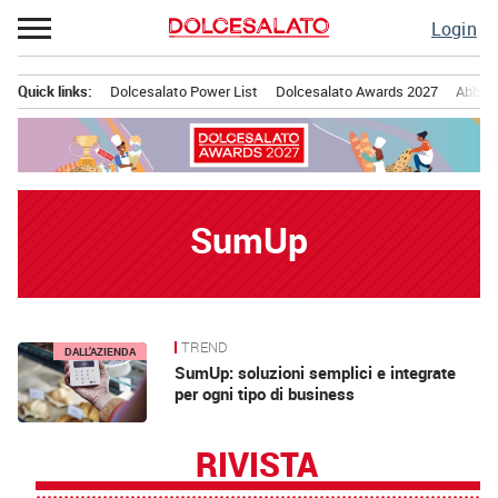
Passa
Login
al
contenuto
Quick links:
Dolcesalato Power List
Dolcesalato Awards 2027
Abbona
Menu principale
SumUp
TREND
News
DALL’AZIENDA
SumUp: soluzioni semplici e integrate
per ogni tipo di business
RIVISTA