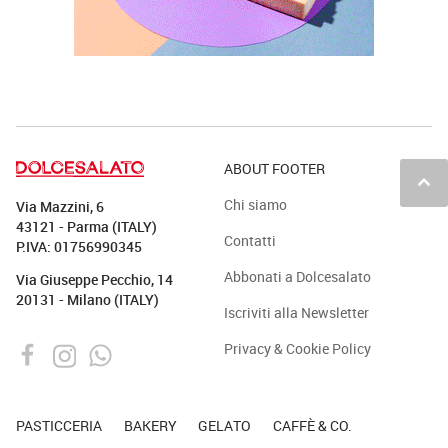
ABOUT FOOTER
keyboard_arrow_up
Chi siamo
Via Mazzini, 6
43121 - Parma (ITALY)
Contatti
P.IVA: 01756990345
Abbonati a Dolcesalato
Via Giuseppe Pecchio, 14
20131 - Milano (ITALY)
Iscriviti alla Newsletter
Privacy & Cookie Policy
PASTICCERIA
BAKERY
GELATO
CAFFÈ & CO.