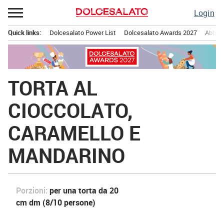
Passa
Login
al
contenuto
Quick links:
Dolcesalato Power List
Dolcesalato Awards 2027
Abbona
Menu principale
TORTA AL
CIOCCOLATO,
CARAMELLO E
MANDARINO
Porzioni:
per una torta da 20
cm dm (8/10 persone)