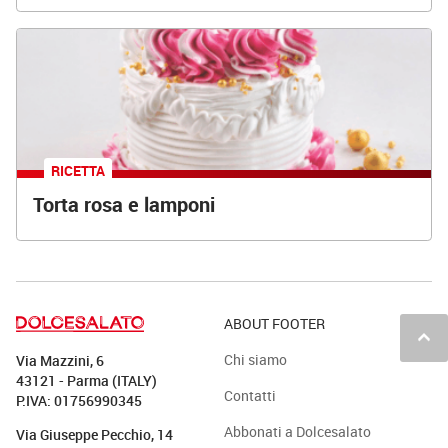
RICETTA
Torta rosa e lamponi
ABOUT FOOTER
keyboard_arrow_up
Chi siamo
Via Mazzini, 6
43121 - Parma (ITALY)
Contatti
P.IVA: 01756990345
Abbonati a Dolcesalato
Via Giuseppe Pecchio, 14