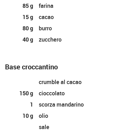
85 g
farina
15 g
cacao
80 g
burro
40 g
zucchero
Base croccantino
crumble al cacao
150 g
cioccolato
1
scorza mandarino
10 g
olio
sale