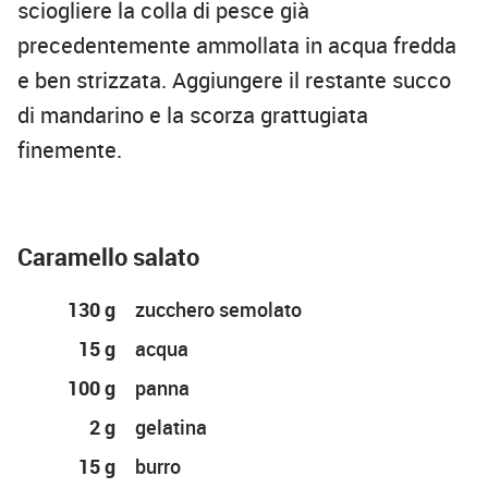
sciogliere la colla di pesce già
precedentemente ammollata in acqua fredda
e ben strizzata. Aggiungere il restante succo
di mandarino e la scorza grattugiata
finemente.
Caramello salato
130 g
zucchero semolato
15 g
acqua
100 g
panna
2 g
gelatina
15 g
burro