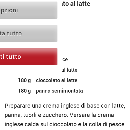
Bavarese al cioccolato al latte
opzioni
75 g
latte
75 g
panna
ta tutto
30 g
tuorli
15 g
zucchero
i tutto
5 g
colla di pesce
100 g
cioccolato al latte
180 g
cioccolato al latte
180 g
panna semimontata
Preparare una crema inglese di base con latte,
panna, tuorli e zucchero. Versare la crema
inglese calda sul cioccolato e la colla di pesce