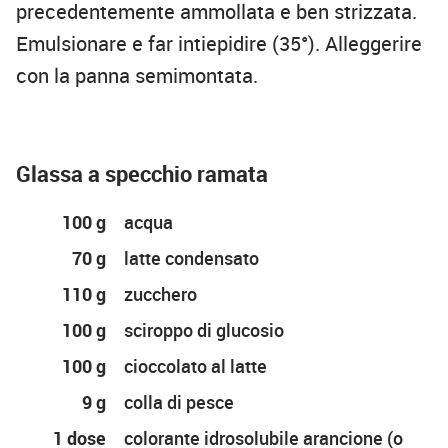
precedentemente ammollata e ben strizzata.
Emulsionare e far intiepidire (35°). Alleggerire
con la panna semimontata.
Glassa a specchio ramata
100 g
acqua
70 g
latte condensato
110 g
zucchero
100 g
sciroppo di glucosio
100 g
cioccolato al latte
9 g
colla di pesce
1 dose
colorante idrosolubile arancione (o