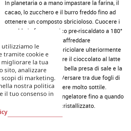
In planetaria o a mano impastare la farina, il
cacao, lo zucchero e il burro freddo fino ad
ottenere un composto sbricioloso. Cuocere i
crumble in forno statico pre-riscaldato a 180°
per 10/15 minuti. Far raffreddare
 utilizziamo le
completamente poi sbriciolare ulteriormente
e tramite cookie e
con le mani. Aggiungere il cioccolato al latte
 migliorare la tua
fuso, l’olio di semi, una bella presa di sale e la
 sito, analizzare
scorza di mandarino. Versare tra due fogli di
r scopi di marketing.
nella nostra politica
carta da forno e stendere molto sottile.
re il tuo consenso in
Riporre in frigo o in congelatore fino a quando
sarà completamente cristallizzato.
icy