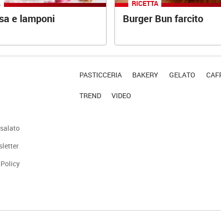
A
RICETTA
osa e lamponi
Burger Bun farcito
PASTICCERIA
BAKERY
GELATO
CAFF
TREND
VIDEO
salato
sletter
 Policy