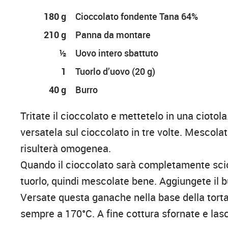
180 g
Cioccolato fondente Tana 64%
210 g
Panna da montare
½
Uovo intero sbattuto
1
Tuorlo d’uovo (20 g)
40 g
Burro
Tritate il cioccolato e mettetelo in una ciotola
versatela sul cioccolato in tre volte. Mescola
risulterà omogenea.
Quando il cioccolato sarà completamente sciol
tuorlo, quindi mescolate bene. Aggiungete il 
Versate questa ganache nella base della torta 
sempre a 170°C. A fine cottura sfornate e lasc