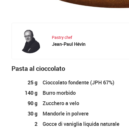
Pastry chef
Jean-Paul Hévin
Pasta al cioccolato
25 g
Cioccolato fondente (JPH 67%)
140 g
Burro morbido
90 g
Zucchero a velo
30 g
Mandorle in polvere
2
Gocce di vaniglia liquida naturale