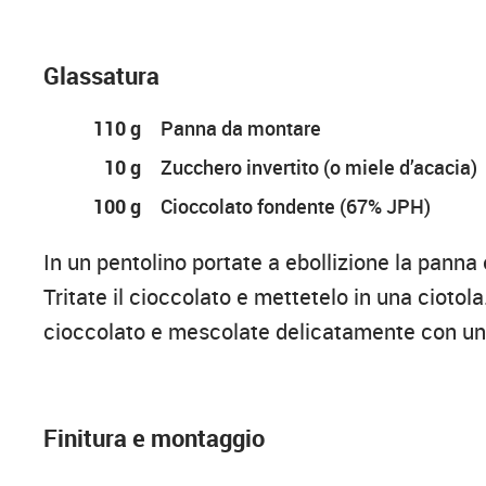
Glassatura
110 g
Panna da montare
10 g
Zucchero invertito (o miele d’acacia)
100 g
Cioccolato fondente (67% JPH)
In un pentolino portate a ebollizione la panna e
Tritate il cioccolato e mettetelo in una ciotol
cioccolato e mescolate delicatamente con una
Finitura e montaggio