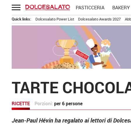
Passa
PASTICCERIA
BAKERY
al
contenuto
Quick links:
Dolcesalato Power List
Dolcesalato Awards 2027
Abb
TARTE CHOCOL
RICETTE
Porzioni:
per 6 persone
Jean-Paul Hévin ha regalato ai lettori di Dolces