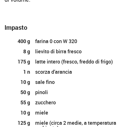
Impasto
400 g
farina 0 con W 320
8 g
lievito di birra fresco
175 g
latte intero (fresco, freddo di frigo)
1 n
scorza d’arancia
10 g
sale fino
50 g
pinoli
55 g
zucchero
10 g
miele
125 g
miele (circa 2 medie, a temperatura