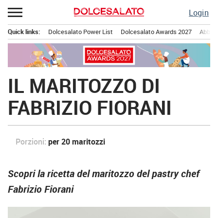
Passa
Login
al
contenuto
Quick links:
Dolcesalato Power List
Dolcesalato Awards 2027
Abbona
Menu principale
IL MARITOZZO DI
FABRIZIO FIORANI
Porzioni:
per 20 maritozzi
Scopri la ricetta del maritozzo del pastry chef
Fabrizio Fiorani