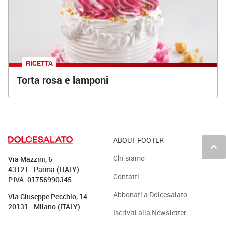
RICETTA
Torta rosa e lamponi
ABOUT FOOTER
keyboard_arrow_up
Chi siamo
Via Mazzini, 6
43121 - Parma (ITALY)
Contatti
P.IVA: 01756990345
Abbonati a Dolcesalato
Via Giuseppe Pecchio, 14
20131 - Milano (ITALY)
Iscriviti alla Newsletter