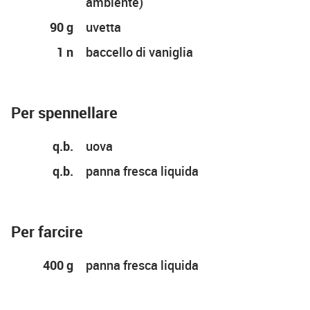
ambiente)
90 g
uvetta
1 n
baccello di vaniglia
Per spennellare
q.b.
uova
q.b.
panna fresca liquida
Per farcire
400 g
panna fresca liquida