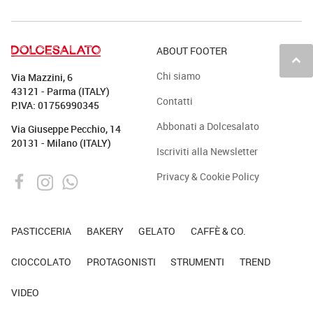
ABOUT FOOTER
keyboard_arrow_up
Chi siamo
Via Mazzini, 6
43121 - Parma (ITALY)
Contatti
P.IVA: 01756990345
Abbonati a Dolcesalato
Via Giuseppe Pecchio, 14
20131 - Milano (ITALY)
Iscriviti alla Newsletter
Privacy & Cookie Policy
PASTICCERIA
BAKERY
GELATO
CAFFÈ & CO.
CIOCCOLATO
PROTAGONISTI
STRUMENTI
TREND
VIDEO