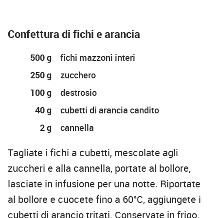
Confettura di fichi e arancia
500 g
fichi mazzoni interi
250 g
zucchero
100 g
destrosio
40 g
cubetti di arancia candito
2 g
cannella
Tagliate i fichi a cubetti, mescolate agli
zuccheri e alla cannella, portate al bollore,
lasciate in infusione per una notte. Riportate
al bollore e cuocete fino a 60°C, aggiungete i
cubetti di arancio tritati. Conservate in frigo.