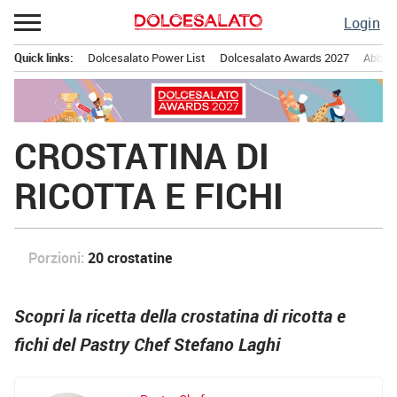
Passa
Login
al
contenuto
Quick links:
Dolcesalato Power List
Dolcesalato Awards 2027
Abbona
Menu principale
CROSTATINA DI
RICOTTA E FICHI
Porzioni:
20 crostatine
Scopri la ricetta della crostatina di ricotta e
fichi del Pastry Chef Stefano Laghi