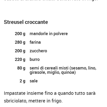
Streusel croccante
200 g
mandorle in polvere
280 g
farina
200 g
zucchero
220 g
burro
80 g
semi di cereali misti (sesamo, lino,
girasole, miglio, quinoa)
2 g
sale
Impastate insieme fino a quando tutto sarà
sbriciolato, mettere in frigo.