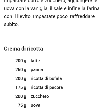
Impastate burro e zucchero, aggiungete le
uova con la vaniglia, il sale e infine la farina
con il lievito. Impastate poco, raffreddare
subito.
Crema di ricotta
200 g
latte
250 g
panna
200 g
ricotta di bufala
175 g
ricotta di pecora
200 g
zucchero
75 g
uova