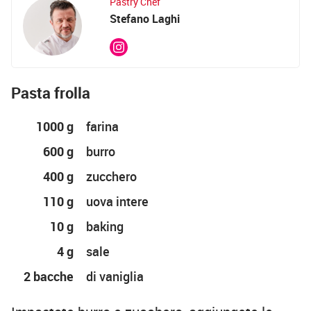
Pastry Chef
Stefano Laghi
Pasta frolla
1000 g
farina
600 g
burro
400 g
zucchero
110 g
uova intere
10 g
baking
4 g
sale
2 bacche
di vaniglia