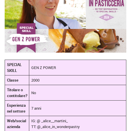
SPECIAL
GEN Z POWER
SKILL
Classe
2000
Titolare o
No
contitolare?
Esperienza
7 anni
nel settore
Web/social
IG: @ _alice__martini_
azienda
TT: @_alice_in_wonderpastry