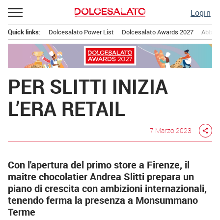
Passa
Login
al
contenuto
Quick links:
Dolcesalato Power List
Dolcesalato Awards 2027
Abbona
Menu principale
PER SLITTI INIZIA
L’ERA RETAIL
7 Marzo 2023
share
Con l'apertura del primo store a Firenze, il
maitre chocolatier Andrea Slitti prepara un
piano di crescita con ambizioni internazionali,
tenendo ferma la presenza a Monsummano
Terme