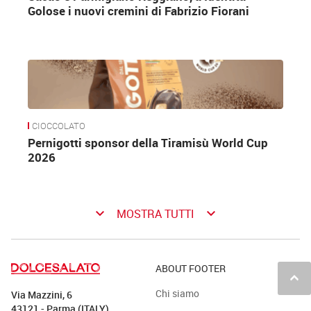
Golose i nuovi cremini di Fabrizio Fiorani
CIOCCOLATO
Pernigotti sponsor della Tiramisù World Cup
2026
keyboard_arrow_down
keyboard_arrow_down
MOSTRA TUTTI
ABOUT FOOTER
keyboard_arrow_up
Chi siamo
Via Mazzini, 6
43121 - Parma (ITALY)