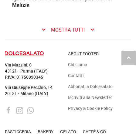
Malizia
keyboard_arrow_down
keyboard_arrow_down
MOSTRA TUTTI
ABOUT FOOTER
keyboard_arrow_up
Chi siamo
Via Mazzini, 6
43121 - Parma (ITALY)
Contatti
P.IVA: 01756990345
Abbonati a Dolcesalato
Via Giuseppe Pecchio, 14
20131 - Milano (ITALY)
Iscriviti alla Newsletter
Privacy & Cookie Policy
PASTICCERIA
BAKERY
GELATO
CAFFÈ & CO.