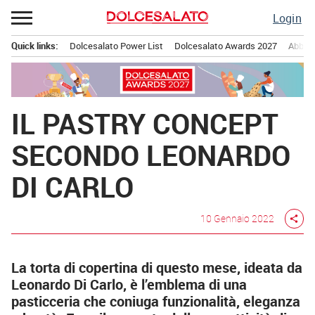
Passa
Login
al
contenuto
Quick links:
Dolcesalato Power List
Dolcesalato Awards 2027
Abbona
Menu principale
IL PASTRY CONCEPT
SECONDO LEONARDO
DI CARLO
10 Gennaio 2022
share
La torta di copertina di questo mese, ideata da
Leonardo Di Carlo, è l’emblema di una
pasticceria che coniuga funzionalità, eleganza