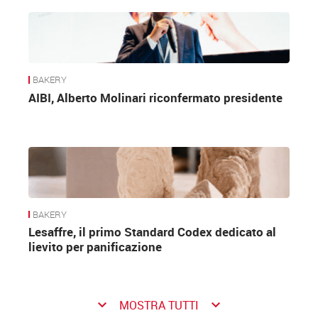
BAKERY
AIBI, Alberto Molinari riconfermato presidente
BAKERY
Lesaffre, il primo Standard Codex dedicato al
lievito per panificazione
keyboard_arrow_down
keyboard_arrow_down
MOSTRA TUTTI