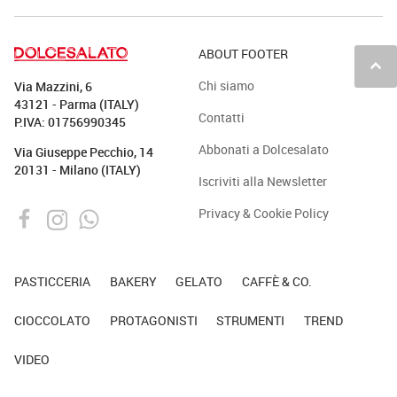
ABOUT FOOTER
keyboard_arrow_up
Chi siamo
Via Mazzini, 6
43121 - Parma (ITALY)
Contatti
P.IVA: 01756990345
Abbonati a Dolcesalato
Via Giuseppe Pecchio, 14
20131 - Milano (ITALY)
Iscriviti alla Newsletter
Privacy & Cookie Policy
PASTICCERIA
BAKERY
GELATO
CAFFÈ & CO.
CIOCCOLATO
PROTAGONISTI
STRUMENTI
TREND
VIDEO