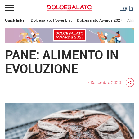
Passa
Login
al
contenuto
Quick links:
Dolcesalato Power List
Dolcesalato Awards 2027
Abbona
Menu principale
PANE: ALIMENTO IN
EVOLUZIONE
7 Settembre 2020
share