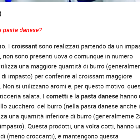
)
 e pasta danese?
to. I
croissant
sono realizzati partendo da un impa
, non sono presenti uova o comunque in numero
i utilizza una maggiore quantità di burro (generalme
g di impasto) per conferire al croissant maggiore
 Non si utilizzano aromi e, per questo motivo, que
icceria salata. I
cornetti
e la
pasta danese
hanno 
ello zucchero, del burro (nella pasta danese anche i
lizza una quantità inferiore di burro (generalmente 
i impasto). Questa prodotti, una volta cotti, hanno u
idi (meno croccanti), e mantengono questa