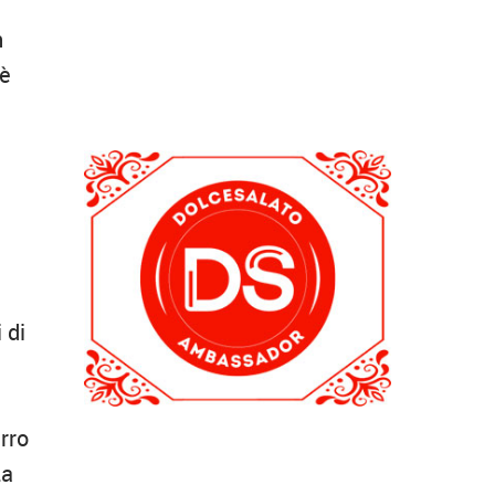
n
 è
 di
urro
za