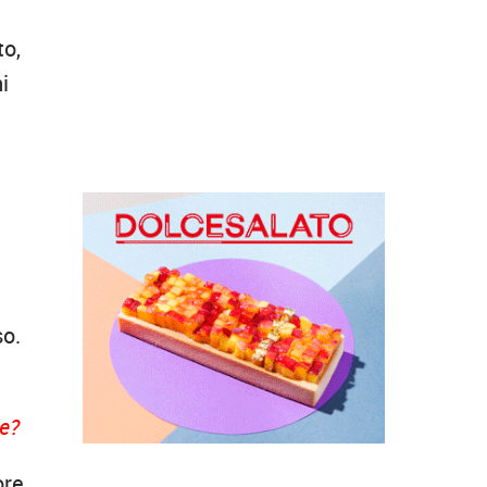
to,
i
so.
he?
ore