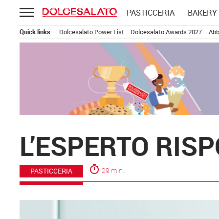
Passa
PASTICCERIA
BAKERY
al
contenuto
Quick links:
Dolcesalato Power List
Dolcesalato Awards 2027
Abb
L’ESPERTO RIS
timer
29 min.
PASTICCERIA