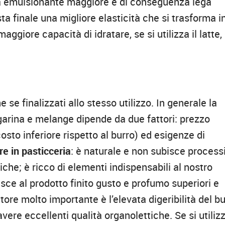
ità emulsionante maggiore e di conseguenza lega
sta finale una migliore elasticità che si trasforma i
ggiore capacità di idratare, se si utilizza il latte,
he se finalizzati allo stesso utilizzo. In generale la
rgarina e melange dipende da due fattori: prezzo
to inferiore rispetto al burro) ed esigenze di
re in pasticceria
: è naturale e non subisce processi
iche; è ricco di elementi indispensabili al nostro
sce al prodotto finito gusto e profumo superiori e
fattore molto importante è l’elevata digeribilità del b
 avere eccellenti qualità organolettiche. Se si utiliz