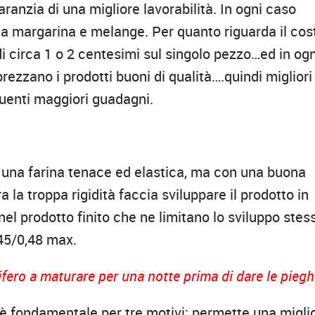
aranzia di una migliore lavorabilità. In ogni caso
 a margarina e melange. Per quanto riguarda il cos
i circa 1 o 2 centesimi sul singolo pezzo…ed in ogn
rezzano i prodotti buoni di qualità….quindi migliori
eguenti maggiori guadagni.
e una farina tenace ed elastica, ma con una buona
a la troppa rigidità faccia sviluppare il prodotto in
el prodotto finito che ne limitano lo sviluppo stes
,45/0,48 max.
ifero a maturare per una notte prima di dare le pieg
e, è fondamentale per tre motivi: permette una migli