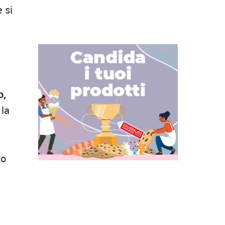
 si
o,
 la
ro