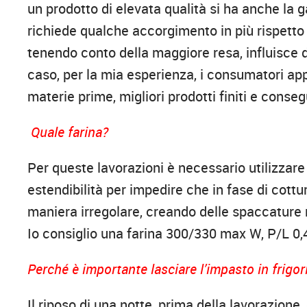
un prodotto di elevata qualità si ha anche la g
richiede qualche accorgimento in più rispetto
tenendo conto della maggiore resa, influisce d
caso, per la mia esperienza, i consumatori app
materie prime, migliori prodotti finiti e cons
Quale farina?
Per queste lavorazioni è necessario utilizzar
estendibilità per impedire che in fase di cottur
maniera irregolare, creando delle spaccature n
Io consiglio una farina 300/330 max W, P/L 0
Perché è importante lasciare l’impasto in frigor
Il riposo di una notte, prima della lavorazion